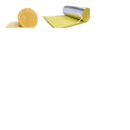
CARACTERISTICAS
AISLAMIENTO TERMICO UTILIZADO PARA
CONSTRUCCIONES Y EQUIPOS. SUS
PRINCIPALES VENTAJAS SON:
-ECONOMICO CONTRA OTROS
AISLAMIENTOS TERMICOS
-RAPIDA INSTALACION
-DISMINUYE RUIDO DE EXTERIOR
-IDEAL PARA CONSTRUCCIONES
LIGERAS, PARA INSTALACION RAPIDA Y
FLEXIBLE
Contacto