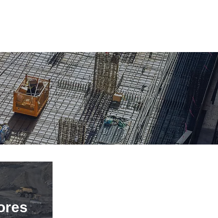
81-2091-5070
CONTACTO
81-2318-9148
ores