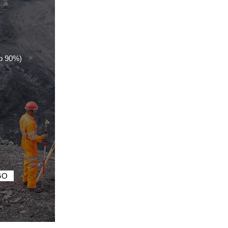
io 90%)
GO