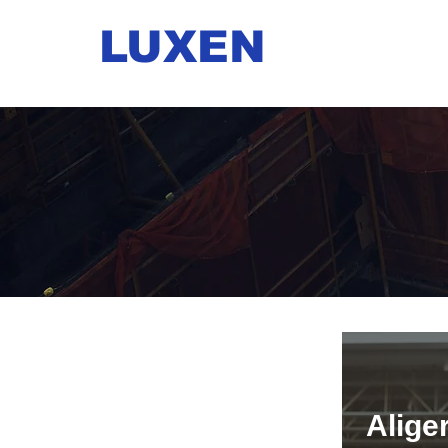
LUXEN
INICIO
Alige