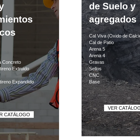
y
de Suelo y
mientos
agregados
cos
Cal Viva (Oxido de Calc
Cal de Patio
Arena 5
Arena 4
a Concreto
Gravas
tireno Extruido
Sellos
CNC
tireno Expandido
Base
VER CATÁLO
R CATÁLOGO