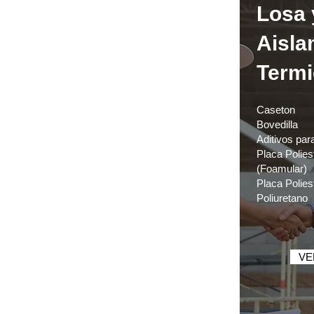
Losa 
Aisla
Termi
Caseton
Bovedilla
Aditivos par
Placa Polies
(Foamular)
Placa Polies
Poliuretano
VE