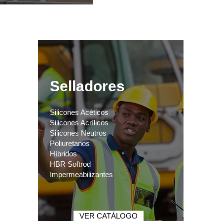
Selladores
Silicones Acéticos
Silicones Acrílicos
Silicones Neutros
Poliuretanos
Híbridos
HBR Softrod
Impermeabilizantes
VER CATÁLOGO