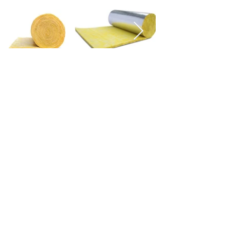
CARACTERISTICAS
AISLAMIENTO TERMICO UTILIZADO PARA
CONSTRUCCIONES Y EQUIPOS. SUS
PRINCIPALES VENTAJAS SON:
-ECONOMICO CONTRA OTROS
AISLAMIENTOS TERMICOS
-RAPIDA INSTALACION
-DISMINUYE RUIDO DE EXTERIOR
-IDEAL PARA CONSTRUCCIONES
LIGERAS, PARA INSTALACION RAPIDA Y
FLEXIBLE
Contacto