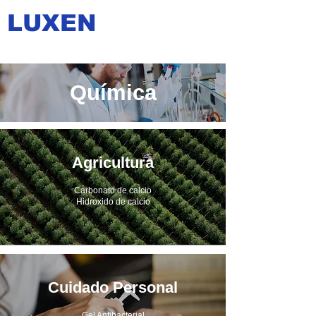
LUXEN
Química
Agricultura
Carbonato de calcio
Hidroxido de calcio
Cuidado Personal
Gel Antibacterial